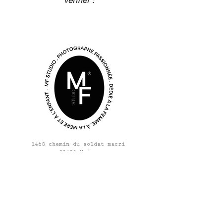
1468 chemin du soldat macri
83400 Hyères
mfstudiophoto@gmail.com
Contactez-moi
Mentions légales